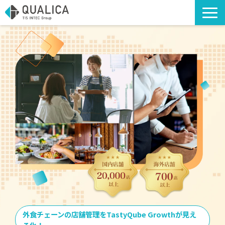
TOP
ソリューション・サービス
導入事例
アライアンスソリューション
コラム
海外への出店支援
お知らせ
お役立ち資料
外食チェーンの店舗管理をTastyQube Growthが見え