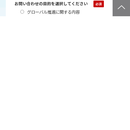
お問い合わせの目的を選択してください
グローバル推進に関する内容
自社の課題解決に関する内容
自社のＤＸ推進に関する内容
クオリカ製品・サービスに関するご興味
クオリカのソリューション提案に関するご興味
その他
お問い合わせの具体内容、現在の課題などあれば詳細
をご記入ください