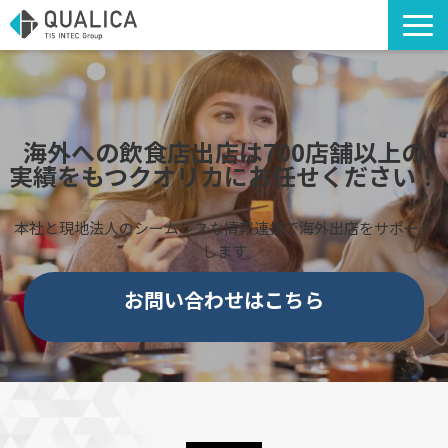
TOP
ソリューション・サービス
導入事例
海外への飲食店出店は700店舗以上の
実績をもつクオリカにお任せください！
アライアンスソリューション
コラム
本社と現地法人のシームレスな情報連携で海外出店をサポート
海外への出店支援
します
お知らせ
お問い合わせはこちら
お役立ち資料