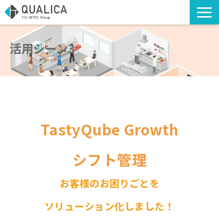
TOP
活用シーン3
ソリューション・サービス
導入事例
アライアンスソリューション
コラム
海外への出店支援
TastyQube Growth
お知らせ
シフト管理
お役立ち資料
お客様のお困りごとを
ソリューション化しました！