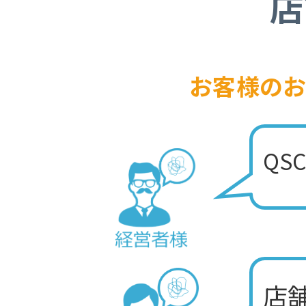
店
お客様の
QS
店