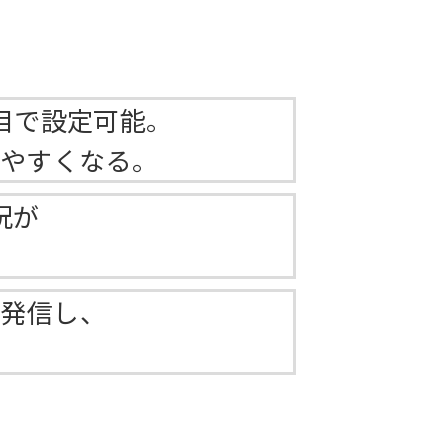
目で設定可能。
しやすくなる。
況が
を発信し、
。