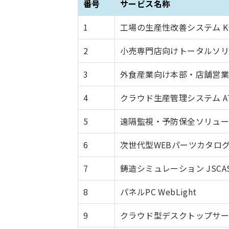
番号
サービス名称
1
工場の生産性改善システム KO
2
小売専門店向けトータルソリューショ
3
外食産業向け本部・店舗営業支援ソ
4
クラウド生産管理システム AT
5
遠隔監視・予防保全ソリューショ
6
次世代型WEBパーツカタログ P
7
鋳造シミュレーション JSCA
8
パネルPC WebLight
9
クラウド型デスクトップサービス T