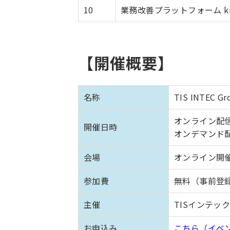
10
業務改善プラットフォーム kin
【開催概要】
名称
TIS INTEC 
オンライン配信 ：
開催日時
オンデマンド配信：
会場
オンライン開
参加費
無料（事前登
主催
TISインテッ
お申込み
こちら（イベ