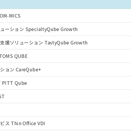
M-MICS
ン SpecialtyQube Growth
リューション TastyQube Growth
OMS QUBE
ン CareQube+
ITT Qube
ST
hin Office VDI