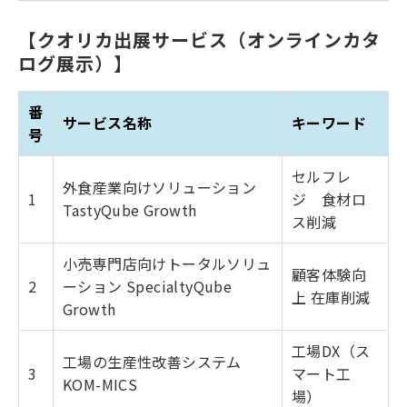
【クオリカ出展サービス（オンラインカタ
ログ展示）】
番
サービス名称
キーワード
号
セルフレ
外食産業向けソリューション
1
ジ 食材ロ
TastyQube Growth
ス削減
小売専門店向けトータルソリュ
顧客体験向
2
ーション SpecialtyQube
上 在庫削減
Growth
工場DX（ス
工場の生産性改善システム
3
マート工
KOM-MICS
場）